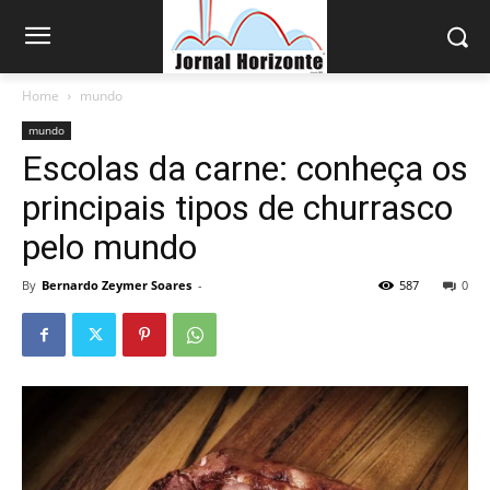
Home
mundo
mundo
Escolas da carne: conheça os
principais tipos de churrasco
pelo mundo
By
Bernardo Zeymer Soares
-
587
0