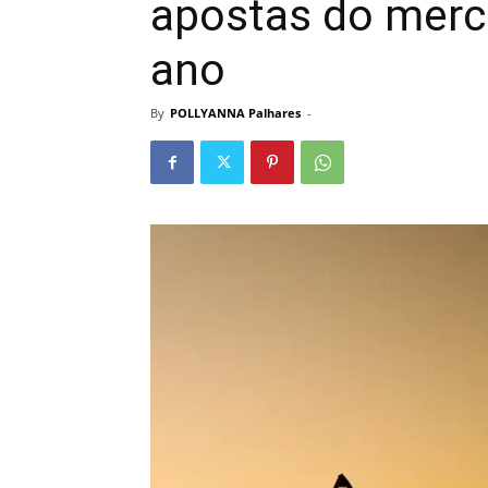
apostas do merca
ano
By
POLLYANNA Palhares
-