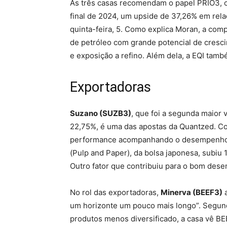
As três casas recomendam o papel PRIO3, 
final de 2024, um upside de 37,26% em rel
quinta-feira, 5. Como explica Moran, a com
de petróleo com grande potencial de cresc
e exposição a refino. Além dela, a EQI tam
Exportadoras
Suzano (SUZB3)
, que foi a segunda maior 
22,75%, é uma das apostas da Quantzed. C
performance acompanhando o desempenho da
(Pulp and Paper), da bolsa japonesa, subiu
Outro fator que contribuiu para o bom dese
No rol das exportadoras,
Minerva (BEEF3)
a
um horizonte um pouco mais longo”. Segundo
produtos menos diversificado, a casa vê B