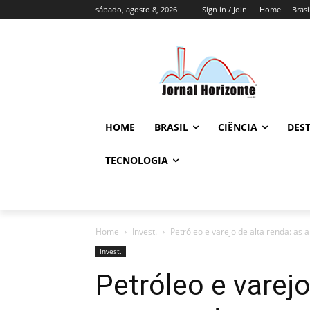
sábado, agosto 8, 2026
Sign in / Join
Home
Brasi
HOME
BRASIL
CIÊNCIA
DES
TECNOLOGIA
Home
Invest.
Petróleo e varejo de alta renda: as 
Invest.
Petróleo e varejo