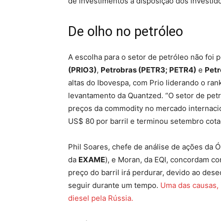
de investimentos à disposição dos investido
De olho no petróleo
A escolha para o setor de petróleo não foi 
(PRIO3)
,
Petrobras (PETR3; PETR4)
e
Pet
altas do Ibovespa, com Prio liderando o ra
levantamento da Quantzed. “O setor de pet
preços da commodity no mercado internacion
US$ 80 por barril e terminou setembro cota
Phil Soares, chefe de análise de ações da 
da
EXAME
), e Moran, da EQI, concordam co
preço do barril irá perdurar, devido ao de
seguir durante um tempo.
Uma das causas, 
diesel pela Rússia.