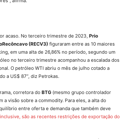
res”, afirma.
por acaso. No terceiro trimestre de 2023,
Prio
roRecôncavo (RECV3)
figuraram entre as 10 maiores
nking, em uma alta de 26,86% no período, segundo um
róleo no terceiro trimestre acompanhou a escalada dos
al. O petróleo WTI abriu o mês de julho cotado a
do a US$ 87”, diz Petrokas.
Órama, corretora do
BTG
(mesmo grupo controlador
m a visão sobre a commodity. Para eles, a alta do
sequilíbrio entre oferta e demanda que também deve
inclusive, são as recentes restrições de exportação do