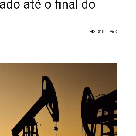
do até o final do
1316
0