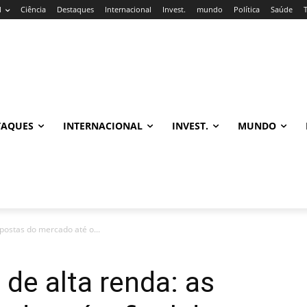
l
Ciência
Destaques
Internacional
Invest.
mundo
Política
Saúde
TAQUES
INTERNACIONAL
INVEST.
MUNDO
apostas do mercado até o...
 de alta renda: as