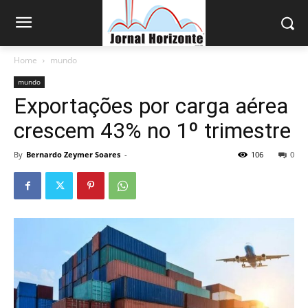
Home
mundo
mundo
Exportações por carga aérea
crescem 43% no 1º trimestre
By
Bernardo Zeymer Soares
-
106
0