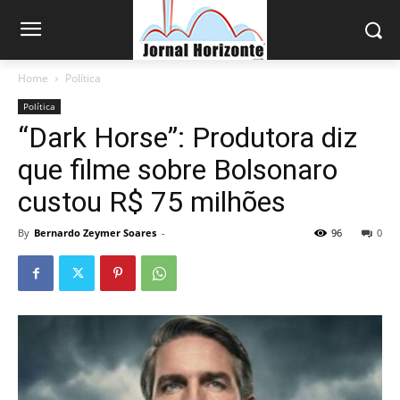
Home
Política
Política
“Dark Horse”: Produtora diz
que filme sobre Bolsonaro
custou R$ 75 milhões
By
Bernardo Zeymer Soares
-
96
0