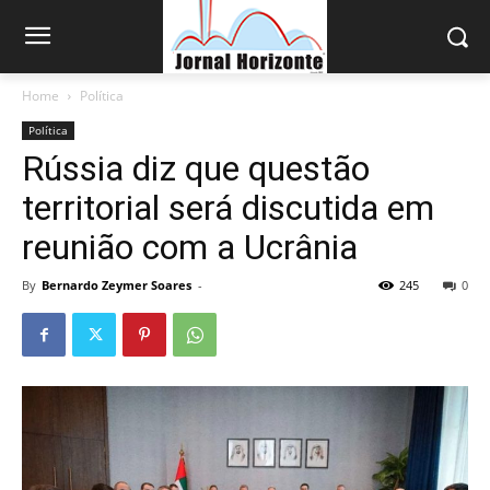
Home
Política
Política
Rússia diz que questão
territorial será discutida em
reunião com a Ucrânia
By
Bernardo Zeymer Soares
-
245
0