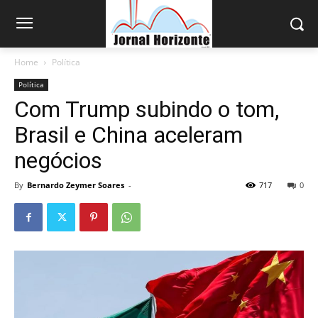
Home
Política
Política
Com Trump subindo o tom,
Brasil e China aceleram
negócios
By
Bernardo Zeymer Soares
-
717
0