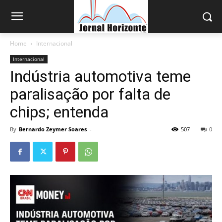
Home
Internacional
Internacional
Indústria automotiva teme
paralisação por falta de
chips; entenda
By
Bernardo Zeymer Soares
-
507
0